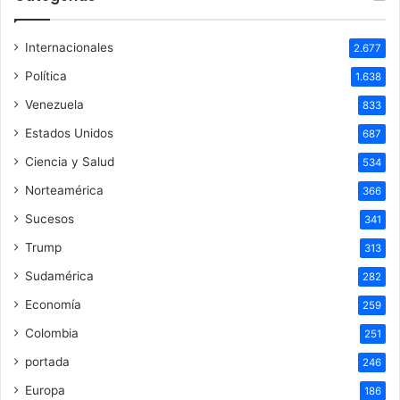
Internacionales
2.677
Política
1.638
Venezuela
833
Estados Unidos
687
Ciencia y Salud
534
Norteamérica
366
Sucesos
341
Trump
313
Sudamérica
282
Economía
259
Colombia
251
portada
246
Europa
186