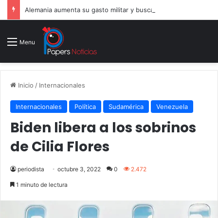
Alemania aumenta su gasto militar y busca consolidarse como potencia armamentística ante la amenaza rusa
Menu
Inicio
/
Internacionales
Internacionales
Política
Sudamérica
Venezuela
Biden libera a los sobrinos
de Cilia Flores
periodista
octubre 3, 2022
0
2.472
1 minuto de lectura