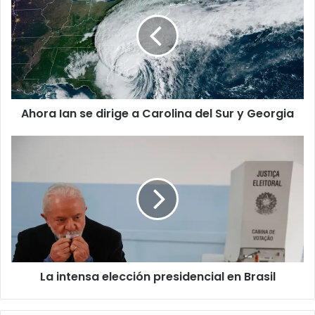
se
dirige
a
Carolina
del
Sur
y
Ahora Ian se dirige a Carolina del Sur y Georgia
Georgia
La
intensa
elección
presidencial
en
Brasil
La intensa elección presidencial en Brasil