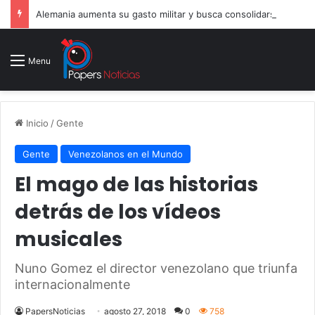
Alemania aumenta su gasto militar y busca consolidarse como potencia armamentística ante la amenaza rusa
Menu
Inicio
/
Gente
Gente
Venezolanos en el Mundo
El mago de las historias
detrás de los vídeos
musicales
Nuno Gomez el director venezolano que triunfa
internacionalmente
PapersNoticias
agosto 27, 2018
0
758