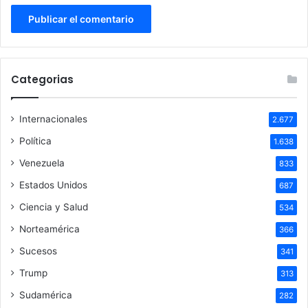
Categorias
Internacionales
2.677
Política
1.638
Venezuela
833
Estados Unidos
687
Ciencia y Salud
534
Norteamérica
366
Sucesos
341
Trump
313
Sudamérica
282