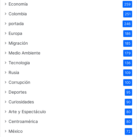
Economía
259
Colombia
251
portada
246
Europa
186
Migración
185
Medio Ambiente
179
Tecnologia
136
Rusia
109
Corrupción
100
Deportes
95
Curiosidades
90
Arte y Espectáculo
80
Centroamérica
80
México
72