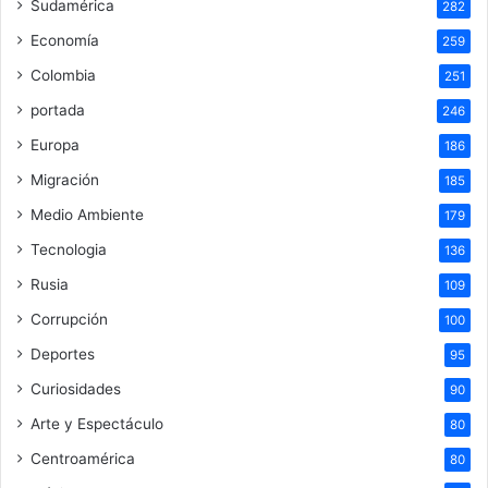
Sudamérica
282
Economía
259
Colombia
251
portada
246
Europa
186
Migración
185
Medio Ambiente
179
Tecnologia
136
Rusia
109
Corrupción
100
Deportes
95
Curiosidades
90
Arte y Espectáculo
80
Centroamérica
80