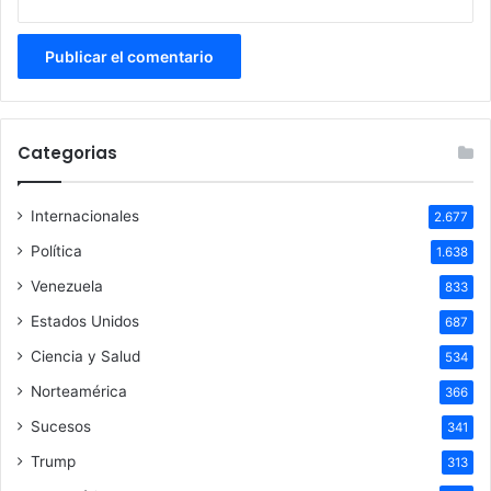
Categorias
Internacionales
2.677
Política
1.638
Venezuela
833
Estados Unidos
687
Ciencia y Salud
534
Norteamérica
366
Sucesos
341
Trump
313