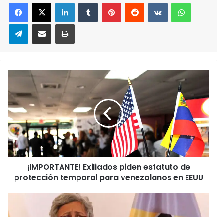
LinkedIn
Tumblr
Pinterest
Reddit
VKontakte
WhatsA
Telegram
Compartir via correo electrónico
Impresión
¡IMPORTANTE!
Exiliados
piden
estatuto
de
protección
temporal
para
venezolanos
¡IMPORTANTE! Exiliados piden estatuto de
en
EEUU
protección temporal para venezolanos en EEUU
Concejo
Nacional