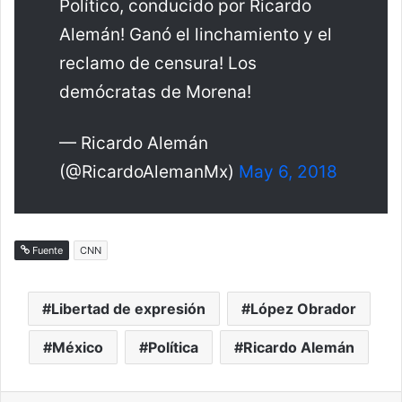
Político, conducido por Ricardo
Alemán! Ganó el linchamiento y el
reclamo de censura! Los
demócratas de Morena!
— Ricardo Alemán
(@RicardoAlemanMx)
May 6, 2018
Fuente
CNN
Libertad de expresión
López Obrador
México
Política
Ricardo Alemán