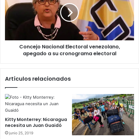
Electoral
venezolano,
apegado
a
su
cronograma
electoral
Concejo Nacional Electoral venezolano,
apegado a su cronograma electoral
Artículos relacionados
Kitty Monterrey: Nicaragua
necesita un Juan Guaidó
junio 25, 2019