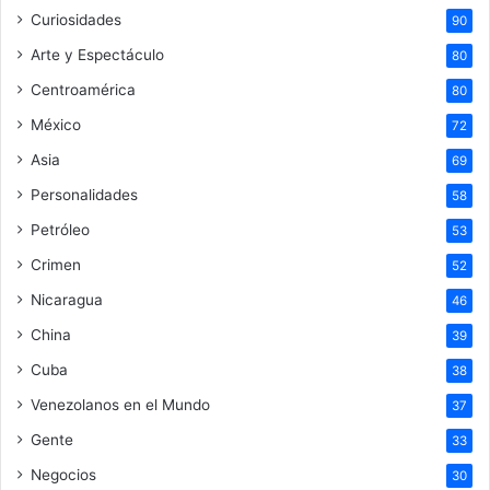
Curiosidades
90
Arte y Espectáculo
80
Centroamérica
80
México
72
Asia
69
Personalidades
58
Petróleo
53
Crimen
52
Nicaragua
46
China
39
Cuba
38
Venezolanos en el Mundo
37
Gente
33
Negocios
30