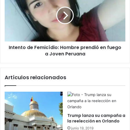
Femicídio:
Hombre
prendió
en
fuego
a
Joven
Intento de Femicídio: Hombre prendió en fuego
Peruana
a Joven Peruana
Artículos relacionados
Trump lanza su campaña a
la reelección en Orlando
junio 19, 2019