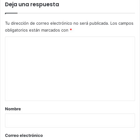
Deja una respuesta
Tu dirección de correo electrónico no será publicada.
Los campos
obligatorios están marcados con
*
C
o
m
e
n
t
a
r
Nombre
i
o
*
Correo electrónico