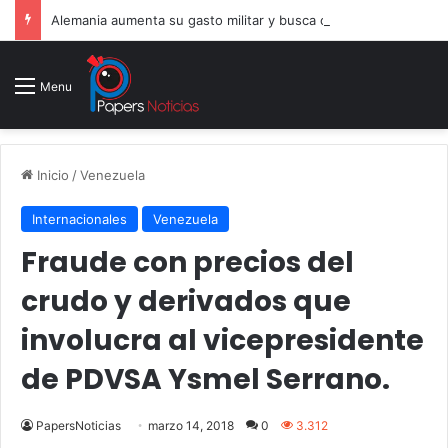
Alemania aumenta su gasto militar y busca consolidarse como potencia armamentística ante la amenaza rusa
Menu
Inicio
/
Venezuela
Internacionales
Venezuela
Fraude con precios del
crudo y derivados que
involucra al vicepresidente
de PDVSA Ysmel Serrano.
PapersNoticias
marzo 14, 2018
0
3.312