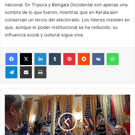
nacional. En Tripura y Bengala Occidental son apenas una
sombra de lo que fueron, mientras que en Kerala aún
conservan un tercio del electorado. Los líderes insisten en
que, aunque el poder institucional se ha reducido, su
influencia social y cultural sigue viva.
LinkedIn
Tumblr
Pinterest
Reddit
VKontakte
WhatsA
Telegram
Compartir via correo electrónico
Impresión
Trump
anuncia
un
preacuerdo
con
Irán