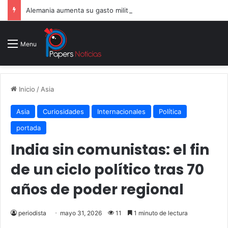
Alemania aumenta su gasto militar y busca consolidarse como potencia armamentística ante la amenaza rusa
Menu
Inicio
/
Asia
Asia
Curiosidades
Internacionales
Política
portada
India sin comunistas: el fin
de un ciclo político tras 70
años de poder regional
periodista
mayo 31, 2026
11
1 minuto de lectura