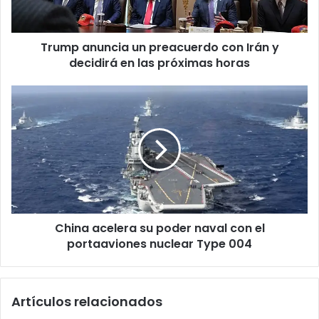
y
decidirá
en
Trump anuncia un preacuerdo con Irán y
las
próximas
decidirá en las próximas horas
horas
China
acelera
su
poder
naval
con
el
portaaviones
nuclear
China acelera su poder naval con el
Type
004
portaaviones nuclear Type 004
Artículos relacionados