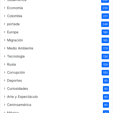
282
Economía
259
Colombia
251
portada
246
Europa
186
Migración
185
Medio Ambiente
179
Tecnologia
136
Rusia
109
Corrupción
100
Deportes
95
Curiosidades
90
Arte y Espectáculo
80
Centroamérica
80
México