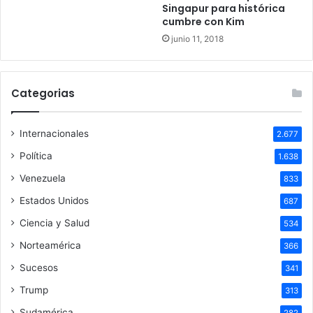
Singapur para histórica
cumbre con Kim
junio 11, 2018
Categorias
Internacionales
2.677
Política
1.638
Venezuela
833
Estados Unidos
687
Ciencia y Salud
534
Norteamérica
366
Sucesos
341
Trump
313
Sudamérica