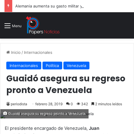
Alemania aumenta su gasto militar y busca consolidarse como potencia armamentística ante la amenaza rusa
Menu
Inicio
/
Internacionales
Internacionales
Política
Venezuela
Guaidó asegura su regreso
pronto a Venezuela
periodista
febrero 28, 2019
0
342
2 minutos leídos
Guaidó asegura su regreso pronto a Venezuela
El presidente encargado de Venezuela,
Juan