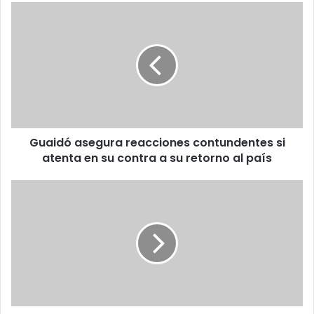
Guaidó
asegura
reacciones
contundentes
si
atenta
en
su
contra
Guaidó asegura reacciones contundentes si
a
su
atenta en su contra a su retorno al país
retorno
al
China
país
y
Rusia
vetan
resolución
de
Venezuela
en
la