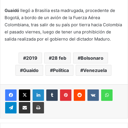
Guaidó
llegó a Brasilia esta madrugada, procedente de
Bogotá, a bordo de un avión de la Fuerza Aérea
Colombiana, tras salir de su país por tierra hacia Colombia
el pasado viernes, luego de tener una prohibición de
salida realizada por el gobierno del dictador Maduro.
2019
28 feb
Bolsonaro
Guaido
Política
Venezuela
LinkedIn
Tumblr
Pinterest
Reddit
VKontakte
WhatsA
Telegram
Compartir via correo electrónico
Impresión