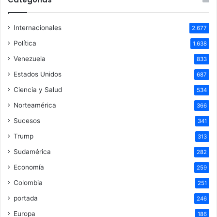
Internacionales
2.677
Política
1.638
Venezuela
833
Estados Unidos
687
Ciencia y Salud
534
Norteamérica
366
Sucesos
341
Trump
313
Sudamérica
282
Economía
259
Colombia
251
portada
246
Europa
186