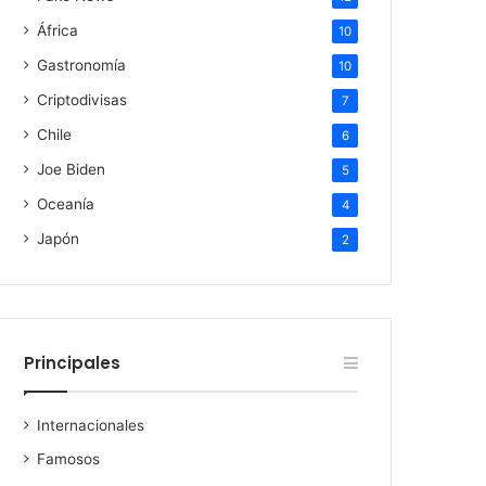
África
10
Gastronomía
10
Criptodivisas
7
Chile
6
Joe Biden
5
Oceanía
4
Japón
2
Principales
Internacionales
Famosos