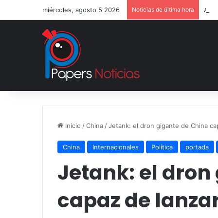
miércoles, agosto 5 2026
Noticias de última hora
Alem
Inicio
/
China
/
Jetank: el dron gigante de China c
China
Internacionales
Política
portada
Jetank: el dron
capaz de lanza