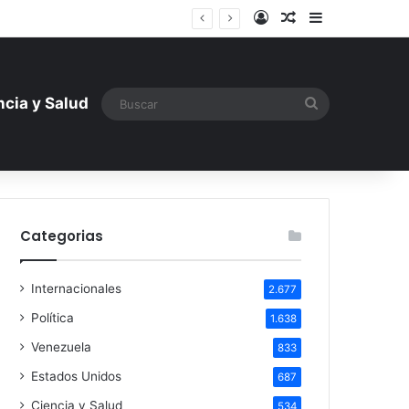
Iniciar sesión
Artículo aleatori
Barra lateral
mentística ante la amenaza rusa
Buscar
ncia y Salud
Categorias
Internacionales
2.677
Política
1.638
Venezuela
833
Estados Unidos
687
Ciencia y Salud
534