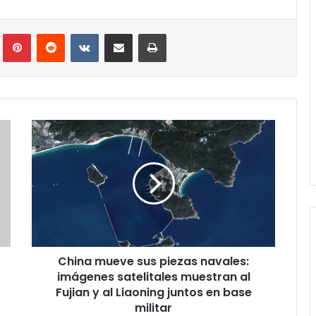
Tumblr
Pinterest
Reddit
VKontakte
Compartir via correo electrónico
Impresión
China
mueve
sus
piezas
navales:
imágenes
satelitales
muestran
al
China mueve sus piezas navales:
Fujian
y
imágenes satelitales muestran al
al
Fujian y al Liaoning juntos en base
Liaoning
militar