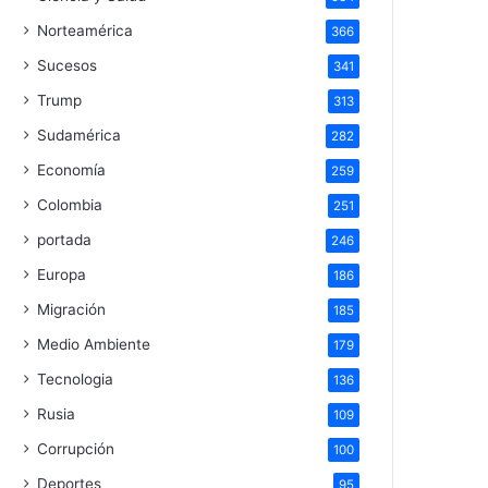
Norteamérica
366
Sucesos
341
Trump
313
Sudamérica
282
Economía
259
Colombia
251
portada
246
Europa
186
Migración
185
Medio Ambiente
179
Tecnologia
136
Rusia
109
Corrupción
100
Deportes
95