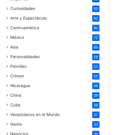
Curiosidades
90
Arte y Espectáculo
80
Centroamérica
80
México
72
Asia
69
Personalidades
58
Petróleo
53
Crimen
52
Nicaragua
46
China
39
Cuba
38
Venezolanos en el Mundo
37
Gente
33
Negocios
30