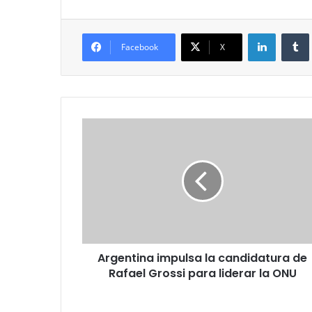
LinkedIn
Facebook
X
Argentina
impulsa
la
candidatura
de
Rafael
Grossi
para
liderar
Argentina impulsa la candidatura de
la
ONU
Rafael Grossi para liderar la ONU