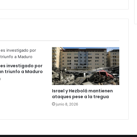
juntos
en
base
militar
es investigado por
un triunfo a Maduro
9
Israel y Hezbolá mantienen
ataques pese a la tregua
junio 8, 2026