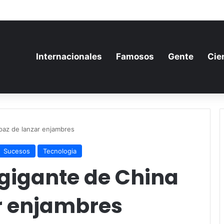
ania aumenta su gasto militar y busca consolidarse como potencia arma
Internacionales
Famosos
Gente
Cie
apaz de lanzar enjambres
Sucesos
Tecnologia
 gigante de China
r enjambres