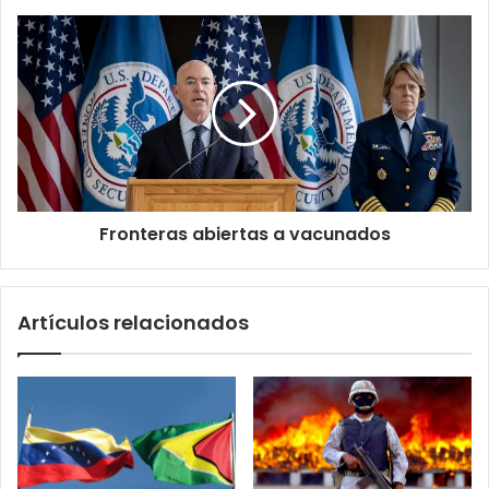
Fronteras
abiertas
a
vacunados
Fronteras abiertas a vacunados
Artículos relacionados