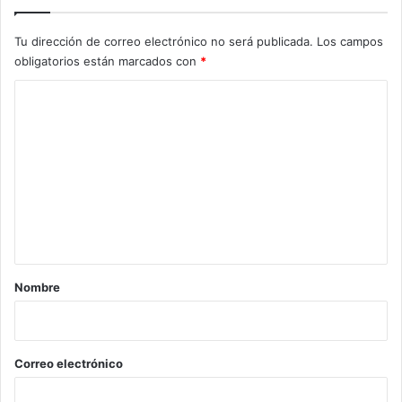
Tu dirección de correo electrónico no será publicada.
Los campos
obligatorios están marcados con
*
C
o
m
e
n
t
a
r
Nombre
i
o
*
Correo electrónico