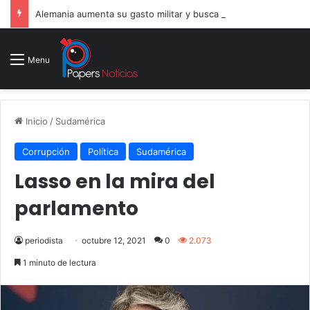
Alemania aumenta su gasto militar y busca consolidarse como potencia armamentística ante la amenaza rusa
Menu
Inicio
/
Sudamérica
Corrupción
Política
Sudamérica
Lasso en la mira del
parlamento
periodista
octubre 12, 2021
0
2.073
1 minuto de lectura