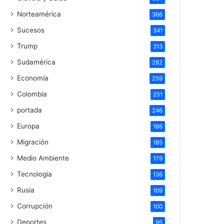
Norteamérica
366
Sucesos
341
Trump
313
Sudamérica
282
Economía
259
Colombia
251
portada
246
Europa
186
Migración
185
Medio Ambiente
179
Tecnologia
136
Rusia
109
Corrupción
100
Deportes
95