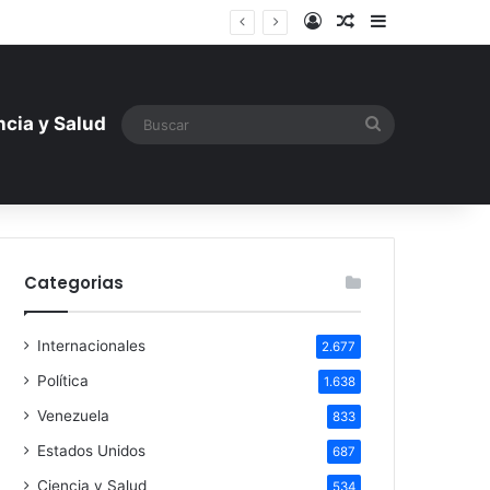
Iniciar sesión
Artículo aleatori
Barra lateral
ntística ante la amenaza rusa
Buscar
ncia y Salud
Categorias
Internacionales
2.677
Política
1.638
Venezuela
833
Estados Unidos
687
Ciencia y Salud
534