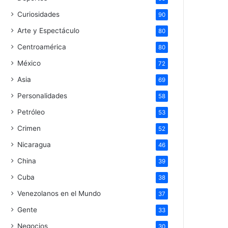
Curiosidades
90
Arte y Espectáculo
80
Centroamérica
80
México
72
Asia
69
Personalidades
58
Petróleo
53
Crimen
52
Nicaragua
46
China
39
Cuba
38
Venezolanos en el Mundo
37
Gente
33
Negocios
30