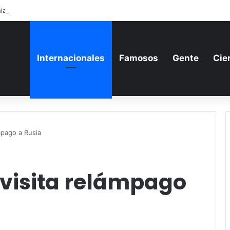
ia aumenta su gasto militar y busca consolidarse como potencia armame
Internacionales
Famosos
Gente
Cie
mpago a Rusia
 visita relámpago