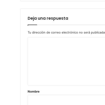
Deja una respuesta
Tu dirección de correo electrónico no será publicada
C
o
m
e
n
t
a
r
Nombre
i
o