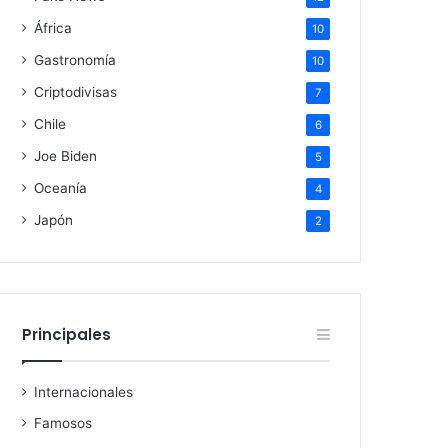
África
10
Gastronomía
10
Criptodivisas
7
Chile
6
Joe Biden
5
Oceanía
4
Japón
2
Principales
Internacionales
Famosos