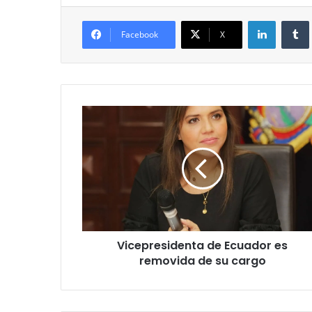
LinkedIn
Facebook
X
Vicepresidenta
de
Ecuador
es
removida
de
su
cargo
Vicepresidenta de Ecuador es
removida de su cargo