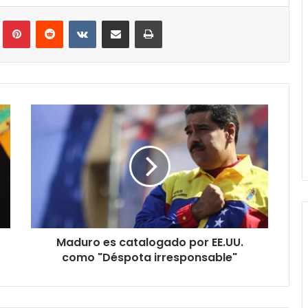
Tumblr
Pinterest
Reddit
VKontakte
Compartir via correo electrónico
Impresión
Maduro
es
catalogado
por
EE.UU.
como
"Déspota
irresponsable"
Maduro es catalogado por EE.UU.
como "Déspota irresponsable"