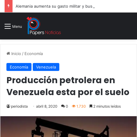
Alemania aumenta su gasto militar y busca consolidarse como potencia armamentística ante la amenaza rusa
Menu
Inicio
/
Economía
Economía
Venezuela
Producción petrolera en
Venezuela esta por el suelo
periodista
abril 8, 2020
0
1.730
2 minutos leídos