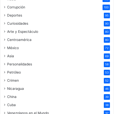
Corrupción
100
Deportes
95
Curiosidades
90
Arte y Espectáculo
80
Centroamérica
80
México
72
Asia
69
Personalidades
58
Petróleo
53
Crimen
52
Nicaragua
46
China
39
Cuba
38
Venezolanos en el Mundo
37