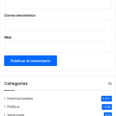
o
*
Correo electrónico
Web
Categorias
Internacionales
2.677
Política
1.638
Venezuela
833