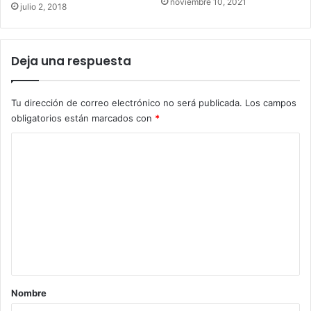
noviembre 10, 2021
julio 2, 2018
Deja una respuesta
Tu dirección de correo electrónico no será publicada.
Los campos
obligatorios están marcados con
*
C
o
m
e
n
t
a
r
Nombre
i