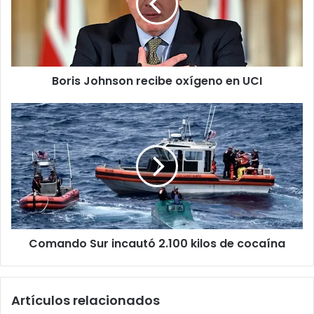
en
UCI
Boris Johnson recibe oxígeno en UCI
Comando
Sur
incautó
2.100
kilos
de
cocaína
Comando Sur incautó 2.100 kilos de cocaína
Artículos relacionados