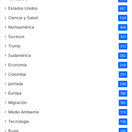
Estados Unidos
687
Ciencia y Salud
534
Norteamérica
366
Sucesos
341
Trump
313
Sudamérica
282
Economía
259
Colombia
251
portada
246
Europa
186
Migración
185
Medio Ambiente
179
Tecnologia
136
Rusia
109