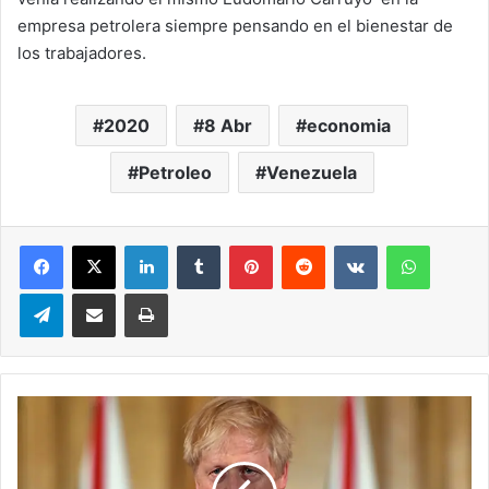
empresa petrolera siempre pensando en el bienestar de
los trabajadores.
2020
8 Abr
economia
Petroleo
Venezuela
LinkedIn
Tumblr
Pinterest
Reddit
VKontakte
WhatsA
Telegram
Compartir via correo electrónico
Impresión
Boris
Johnson
recibe
oxígeno