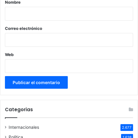
r
Nombre
i
o
*
Correo electrónico
Web
Categorias
Internacionales
2.677
Política
1.638