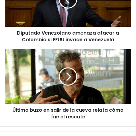
a
Colombia
si
EEUU
invade
Diputado Venezolano amenaza atacar a
a
Venezuela
Colombia si EEUU invade a Venezuela
Último
buzo
en
salir
de
la
cueva
relata
cómo
Último buzo en salir de la cueva relata cómo
fue
el
fue el rescate
rescate