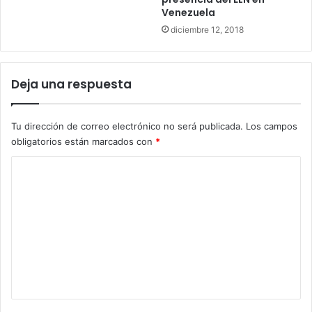
Venezuela
diciembre 12, 2018
Deja una respuesta
Tu dirección de correo electrónico no será publicada.
Los campos
obligatorios están marcados con
*
C
o
m
e
n
t
a