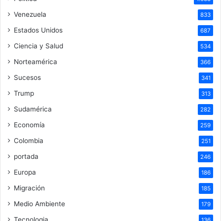
Venezuela
833
Estados Unidos
687
Ciencia y Salud
534
Norteamérica
366
Sucesos
341
Trump
313
Sudamérica
282
Economía
259
Colombia
251
portada
246
Europa
186
Migración
185
Medio Ambiente
179
Tecnologia
136