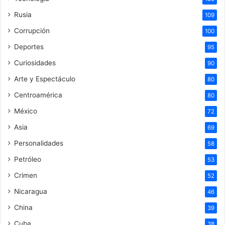
Rusia
109
Corrupción
100
Deportes
95
Curiosidades
90
Arte y Espectáculo
80
Centroamérica
80
México
72
Asia
69
Personalidades
58
Petróleo
53
Crimen
52
Nicaragua
46
China
39
Cuba
38