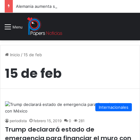
Alemania aumenta su gasto militar y busca consolidarse como potencia armamentística ante la amenaza rusa
Menu
Inicio
/
15 de feb
15 de feb
Internacionales
periodista
febrero 15, 2019
0
281
Trump declarará estado de
emergencia para financiar el muro con