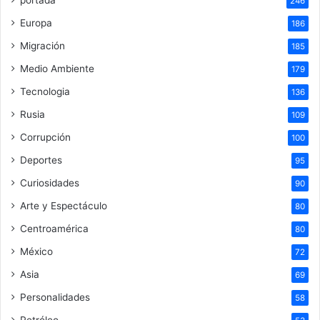
portada
246
Europa
186
Migración
185
Medio Ambiente
179
Tecnologia
136
Rusia
109
Corrupción
100
Deportes
95
Curiosidades
90
Arte y Espectáculo
80
Centroamérica
80
México
72
Asia
69
Personalidades
58