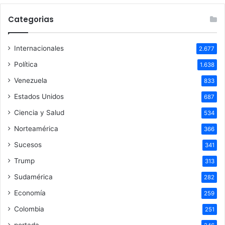
Categorias
Internacionales
2.677
Política
1.638
Venezuela
833
Estados Unidos
687
Ciencia y Salud
534
Norteamérica
366
Sucesos
341
Trump
313
Sudamérica
282
Economía
259
Colombia
251