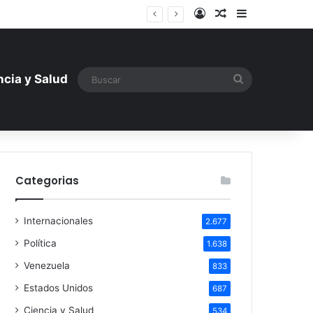
Iniciar sesión
Artículo aleatori
Barra lateral
mentística ante la amenaza rusa
Buscar
ncia y Salud
Categorias
Internacionales
2.677
Política
1.638
Venezuela
833
Estados Unidos
687
Ciencia y Salud
534