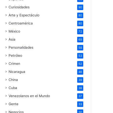
Curiosidades
90
Arte y Espectáculo
80
Centroamérica
80
México
72
Asia
69
Personalidades
58
Petróleo
53
Crimen
52
Nicaragua
46
China
39
Cuba
38
Venezolanos en el Mundo
37
Gente
33
Negocios
30