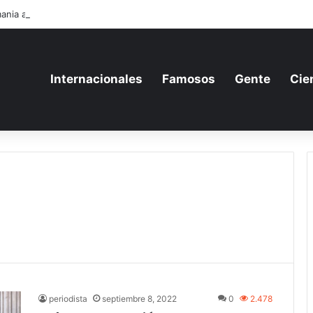
ania aumenta su gasto militar y busca consolidarse como potencia arma
Internacionales
Famosos
Gente
Cie
periodista
septiembre 8, 2022
0
2.478