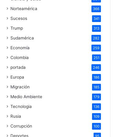
Norteamérica
366
Sucesos
341
Trump
313
Sudamérica
282
Economía
259
Colombia
251
portada
246
Europa
186
Migración
185
Medio Ambiente
179
Tecnologia
136
Rusia
109
Corrupción
100
Deportes
95