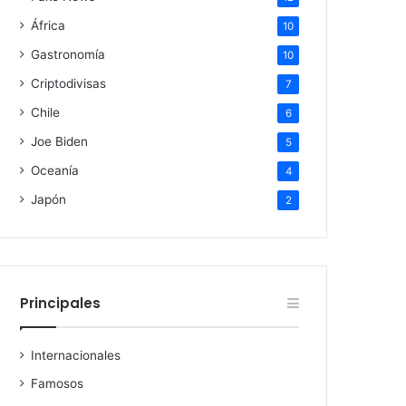
África
10
Gastronomía
10
Criptodivisas
7
Chile
6
Joe Biden
5
Oceanía
4
Japón
2
Principales
Internacionales
Famosos