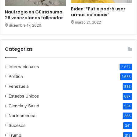
Biden: “Putin podrá usar
Naufragio en Güiria suma
armas químicas”
28 venezolanos fallecidos
marzo 21, 2022
diciembre 17, 2020
Categorias
Internacionales
2.677
Política
1.638
Venezuela
833
Estados Unidos
687
Ciencia y Salud
534
Norteamérica
366
Sucesos
341
Trump
313