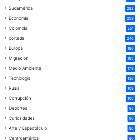
Sudamérica
282
Economía
259
Colombia
251
portada
246
Europa
186
Migración
185
Medio Ambiente
179
Tecnologia
136
Rusia
109
Corrupción
100
Deportes
95
Curiosidades
90
Arte y Espectáculo
80
Centroamérica
80