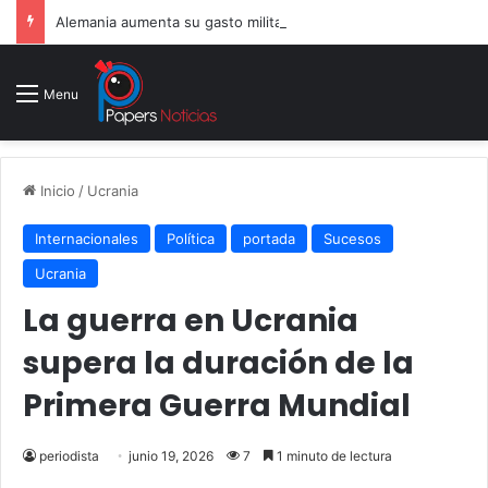
Alemania aumenta su gasto militar y busca consolidarse como potencia armamentística ante la amenaza rusa
Menu
Inicio
/
Ucrania
Internacionales
Política
portada
Sucesos
Ucrania
La guerra en Ucrania
supera la duración de la
Primera Guerra Mundial
periodista
junio 19, 2026
7
1 minuto de lectura