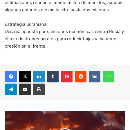
estimaciones rondan el medio millón de muertos, aunque
algunos estudios elevan la cifra hasta dos millones.
Estrategia ucraniana.
Ucrania apuesta por sanciones económicas contra Rusia y
el uso de drones baratos para reducir bajas y mantener
presión en el frente.
LinkedIn
Tumblr
Pinterest
Reddit
VKontakte
WhatsA
Telegram
Compartir via correo electrónico
Impresión
EE.UU.
desplegó
en