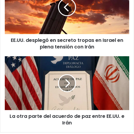
secreto
tropas
en
Israel
en
plena
EE.UU. desplegó en secreto tropas en Israel en
tensión
con
plena tensión con Irán
Irán
La
otra
parte
del
acuerdo
de
paz
entre
EE.UU.
La otra parte del acuerdo de paz entre EE.UU. e
e
Irán
Irán