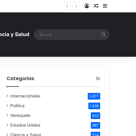
Iniciar sesión
Artículo aleatori
Barra lateral
tística ante la amenaza rusa
Buscar
ncia y Salud
Categorias
Internacionales
2.677
Política
1.638
Venezuela
833
Estados Unidos
687
Ciencia y Salud
534