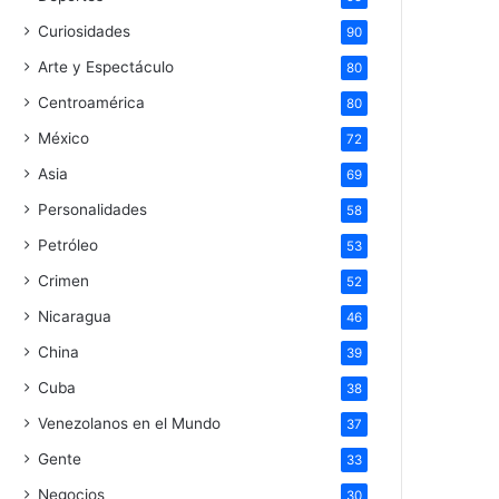
Curiosidades
90
Arte y Espectáculo
80
Centroamérica
80
México
72
Asia
69
Personalidades
58
Petróleo
53
Crimen
52
Nicaragua
46
China
39
Cuba
38
Venezolanos en el Mundo
37
Gente
33
Negocios
30