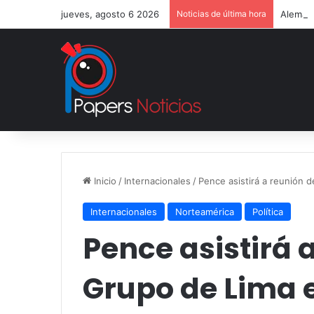
jueves, agosto 6 2026
Noticias de última hora
Alemani
Inicio
/
Internacionales
/
Pence asistirá a reunión 
Internacionales
Norteamérica
Política
Pence asistirá 
Grupo de Lima 