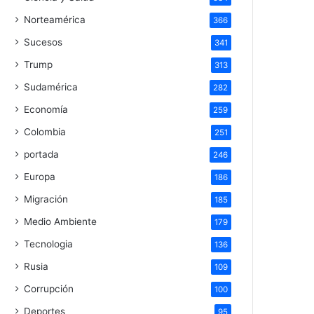
Norteamérica
366
Sucesos
341
Trump
313
Sudamérica
282
Economía
259
Colombia
251
portada
246
Europa
186
Migración
185
Medio Ambiente
179
Tecnologia
136
Rusia
109
Corrupción
100
Deportes
95