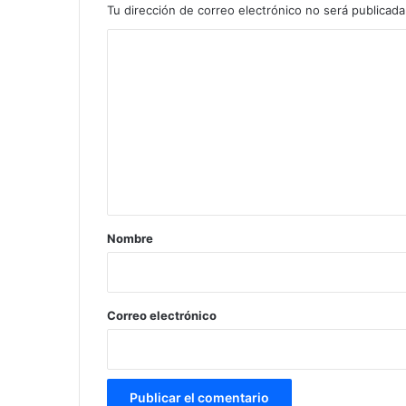
Tu dirección de correo electrónico no será publicada
C
o
m
e
n
t
a
r
Nombre
i
o
*
Correo electrónico