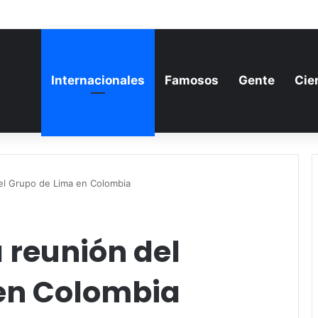
a aumenta su gasto militar y busca consolidarse como potencia armamen
Internacionales
Famosos
Gente
Cie
del Grupo de Lima en Colombia
a reunión del
en Colombia