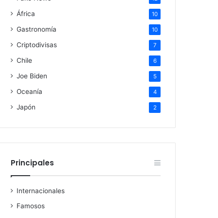
África
10
Gastronomía
10
Criptodivisas
7
Chile
6
Joe Biden
5
Oceanía
4
Japón
2
Principales
Internacionales
Famosos