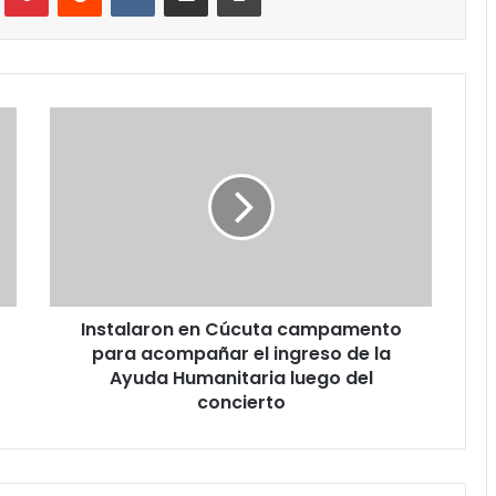
Instalaron
en
Cúcuta
campamento
para
acompañar
el
ingreso
de
Instalaron en Cúcuta campamento
la
Ayuda
para acompañar el ingreso de la
Humanitaria
Ayuda Humanitaria luego del
luego
concierto
del
concierto