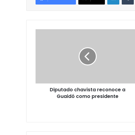
Diputado
chavista
reconoce
a
Guaidó
como
presidente
Diputado chavista reconoce a
Guaidó como presidente