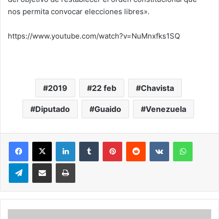
nos permita convocar elecciones libres».
https://www.youtube.com/watch?v=NuMnxfks1SQ
2019
22 feb
Chavista
Diputado
Guaido
Venezuela
LinkedIn
Tumblr
Pinterest
Reddit
VKontakte
WhatsA
Telegram
Compartir via correo electrónico
Impresión
Aerolínea