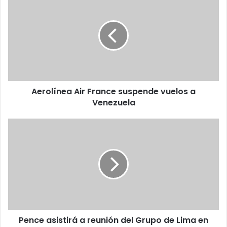
Air
France
suspende
vuelos
a
Venezuela
Aerolínea Air France suspende vuelos a
Venezuela
Pence
asistirá
a
reunión
del
Grupo
de
Lima
en
Pence asistirá a reunión del Grupo de Lima en
Colombia