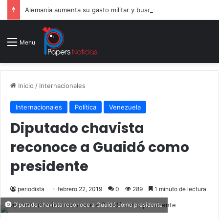
Alemania aumenta su gasto militar y busca consolidarse como potencia armamentística ante la amenaza rusa
Menu
Inicio
/
Internacionales
Internacionales
Política
Venezuela
Diputado chavista
reconoce a Guaidó como
presidente
periodista
febrero 22, 2019
0
289
1 minuto de lectura
Diputado chavista reconoce a Guaidó como presidente