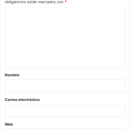
obligatorios están marcados con
*
C
o
m
e
n
t
a
r
Nombre
i
o
*
Correo electrónico
Web