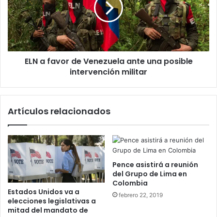
Venezuela
ante
una
posible
intervención
ELN a favor de Venezuela ante una posible
militar
intervención militar
Artículos relacionados
Pence asistirá a reunión
del Grupo de Lima en
Colombia
Estados Unidos va a
febrero 22, 2019
elecciones legislativas a
mitad del mandato de