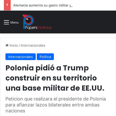
Alemania aumenta su gasto militar y busca consolidarse como potencia armamentística ante la amenaza rusa
Menu
Inicio
/
Internacionales
Internacionales
Política
Polonia pidió a Trump
construir en su territorio
una base militar de EE.UU.
Peticion que realizara el presidente de Polonia
para afianzar lazos bilaterales entre ambas
naciones