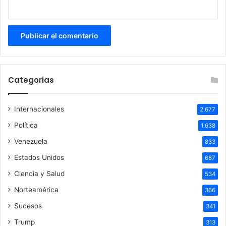
Categorias
Internacionales
2.677
Política
1.638
Venezuela
833
Estados Unidos
687
Ciencia y Salud
534
Norteamérica
366
Sucesos
341
Trump
313