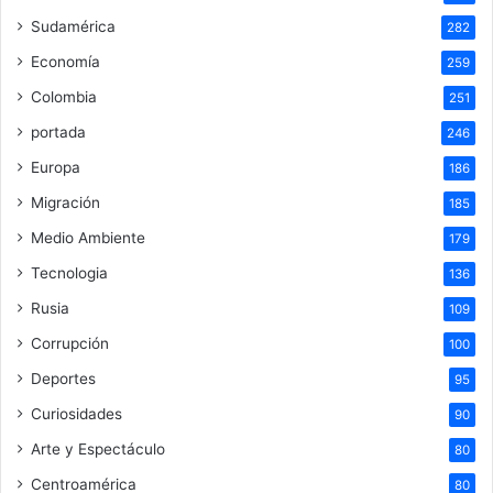
Sudamérica
282
Economía
259
Colombia
251
portada
246
Europa
186
Migración
185
Medio Ambiente
179
Tecnologia
136
Rusia
109
Corrupción
100
Deportes
95
Curiosidades
90
Arte y Espectáculo
80
Centroamérica
80