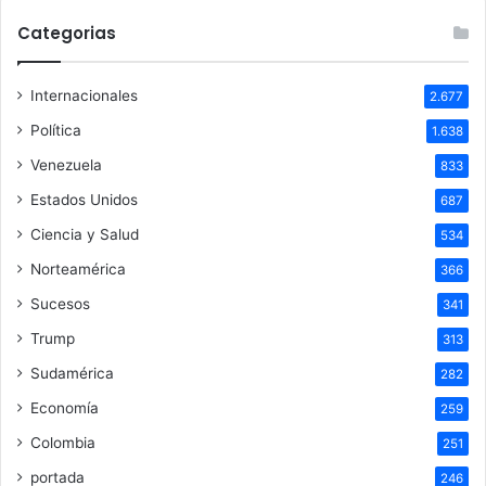
Categorias
Internacionales
2.677
Política
1.638
Venezuela
833
Estados Unidos
687
Ciencia y Salud
534
Norteamérica
366
Sucesos
341
Trump
313
Sudamérica
282
Economía
259
Colombia
251
portada
246