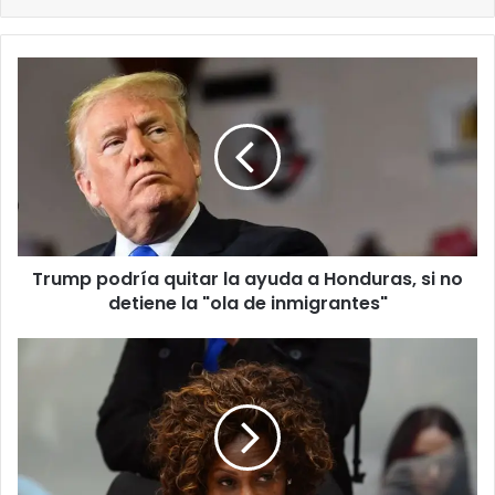
Trump
podría
quitar
la
ayuda
a
Honduras,
si
no
Trump podría quitar la ayuda a Honduras, si no
detiene
la
detiene la "ola de inmigrantes"
"ola
de
Costa
inmigrantes"
Rica
se
suma
a
denunciar
a