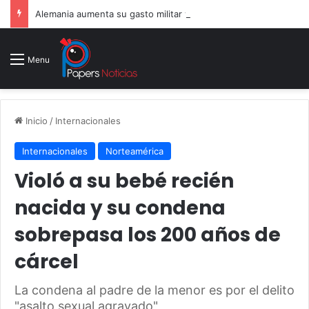
Alemania aumenta su gasto militar y busca consolidarse como potencia armamentística ante la amenaza rusa
Menu
Inicio
/
Internacionales
Internacionales
Norteamérica
Violó a su bebé recién
nacida y su condena
sobrepasa los 200 años de
cárcel
La condena al padre de la menor es por el delito
"asalto sexual agravado"