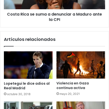
Maduro
ante
Costa Rica se suma a denunciar a Maduro ante
la
CPI
la CPI
Artículos relacionados
Violencia en Gaza
Lopetegui le dice adios al
continua activa
Real Madrid
mayo 20, 2021
octubre 30, 2018