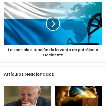
La
sensible
situación
de
la
venta
de
petróleo
a
La sensible situación de la venta de petróleo a
Occidente
Occidente
Artículos relacionados