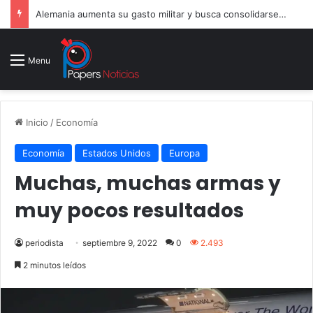
Alemania aumenta su gasto militar y busca consolidarse como potencia armamentística ante la amenaza rusa
Menu
Inicio
/
Economía
Economía
Estados Unidos
Europa
Muchas, muchas armas y
muy pocos resultados
periodista
septiembre 9, 2022
0
2.493
2 minutos leídos