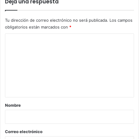
Deja una respuesta
Tu dirección de correo electrónico no será publicada.
Los campos
obligatorios están marcados con
*
C
o
m
e
n
t
a
r
Nombre
i
o
*
Correo electrónico